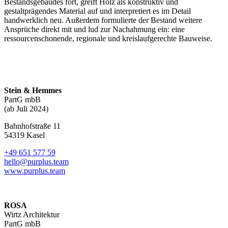
Bestandsgebäudes fort, greift Holz als konstruktiv und
gestaltprägendes Material auf und interpretiert es im Detail
handwerklich neu. Außerdem formulierte der Bestand weitere
Ansprüche direkt mit und lud zur Nachahmung ein: eine
ressourcenschonende, regionale und kreislaufgerechte Bauweise.
Stein & Hemmes
PartG mbB
(ab Juli 2024)
Bahnhofstraße 11
54319 Kasel
+49 651 577 59
hello@purplus.team
www.purplus.team
ROSA
Wirtz Architektur
PartG mbB