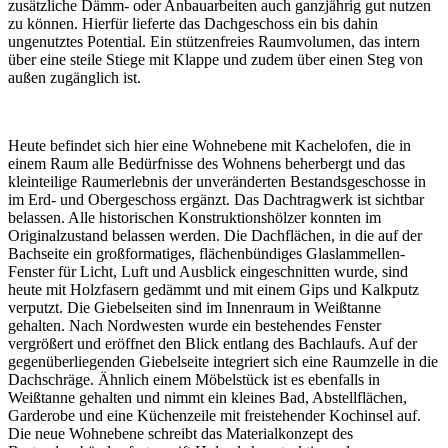
zusätzliche Dämm- oder Anbauarbeiten auch ganzjährig gut nutzen
zu können. Hierfür lieferte das Dachgeschoss ein bis dahin
ungenutztes Potential. Ein stützenfreies Raumvolumen, das intern
über eine steile Stiege mit Klappe und zudem über einen Steg von
außen zugänglich ist.
Heute befindet sich hier eine Wohnebene mit Kachelofen, die in
einem Raum alle Bedürfnisse des Wohnens beherbergt und das
kleinteilige Raumerlebnis der unveränderten Bestandsgeschosse in
im Erd- und Obergeschoss ergänzt. Das Dachtragwerk ist sichtbar
belassen. Alle historischen Konstruktionshölzer konnten im
Originalzustand belassen werden. Die Dachflächen, in die auf der
Bachseite ein großformatiges, flächenbündiges Glaslammellen-
Fenster für Licht, Luft und Ausblick eingeschnitten wurde, sind
heute mit Holzfasern gedämmt und mit einem Gips und Kalkputz
verputzt. Die Giebelseiten sind im Innenraum in Weißtanne
gehalten. Nach Nordwesten wurde ein bestehendes Fenster
vergrößert und eröffnet den Blick entlang des Bachlaufs. Auf der
gegenüberliegenden Giebelseite integriert sich eine Raumzelle in die
Dachschräge. Ähnlich einem Möbelstück ist es ebenfalls in
Weißtanne gehalten und nimmt ein kleines Bad, Abstellflächen,
Garderobe und eine Küchenzeile mit freistehender Kochinsel auf.
Die neue Wohnebene schreibt das Materialkonzept des