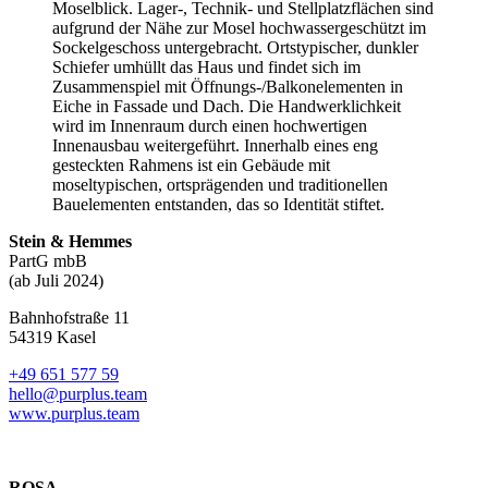
Moselblick. Lager-, Technik- und Stellplatzflächen sind
aufgrund der Nähe zur Mosel hochwassergeschützt im
Sockelgeschoss untergebracht. Ortstypischer, dunkler
Schiefer umhüllt das Haus und findet sich im
Zusammenspiel mit Öffnungs-/Balkonelementen in
Eiche in Fassade und Dach. Die Handwerklichkeit
wird im Innenraum durch einen hochwertigen
Innenausbau weitergeführt. Innerhalb eines eng
gesteckten Rahmens ist ein Gebäude mit
moseltypischen, ortsprägenden und traditionellen
Bauelementen entstanden, das so Identität stiftet.
Stein & Hemmes
PartG mbB
(ab Juli 2024)
Bahnhofstraße 11
54319 Kasel
+49 651 577 59
hello@purplus.team
www.purplus.team
ROSA