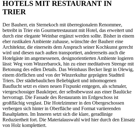
HOTELS MIT RESTAURANT IN
TRIER
Der Bauherr, ein Sternekoch mit überregionalem Renommee,
betreibt in Trier ein Gourmetrestaurant mit Hotel, das erweitert und
durch eine elegante Weinbar ergänzt werden sollte. Bisher in einem
eher rustikalen Ambiente zuhause, wünschte der Bauherr eine
Architektur, die einerseits dem Anspruch seiner Kochkunst gerecht
wird und diesen nach außen transportiert, andererseits auch die
Hotelgäste im angemessenen, designorientierten Ambiente logieren
lässt: Weg vom Winzerbarock, hin zu einer meditativen Strenge mit
Betonung des edlen Details. Das Weinhaus Becker liegt in Olewig,
einem dörflichen und von der Winzerkultur geprägten Stadtteil
Triers. Der städtebaulichen Beliebigkeit und inhomogenen
Bauflucht setzt es einen neuen Fixpunkt entgegen, als schmaler,
viergeschossiger Baukörper, der selbstbewusst aus einer Baulücke
hervorragt. Die Fassade des Restaurants im Erdgeschoss ist
großflächig verglast. Die Hotelzimmer in den Obergeschossen
verbergen sich hinter in Oberfläche und Format variierenden
Basaltplatten. Im Inneren setzt sich die klare, geradlinige
Reduziertheit fort. Die Materialauswahl wird hier durch den Einsatz
von Holz komplettiert.