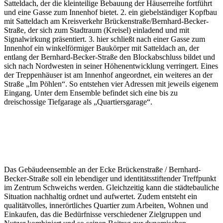
Satteldach, der die kleinteilige Bebauung der Häuserreihe fortführt
und eine Gasse zum Innenhof bietet. 2. ein giebelständiger Kopfbau
mit Satteldach am Kreisverkehr Brückenstraße/Bernhard-Becker-
Straße, der sich zum Stadtraum (Kreisel) einladend und mit
Signalwirkung präsentiert. 3. hier schließt nach einer Gasse zum
Innenhof ein winkelförmiger Baukörper mit Satteldach an, der
entlang der Bernhard-Becker-Straße den Blockabschluss bildet und
sich nach Nordwesten in seiner Höhenentwicklung verringert. Eines
der Treppenhäuser ist am Innenhof angeordnet, ein weiteres an der
Straße „Im Pöhlen“. So entstehen vier Adressen mit jeweils eigenem
Eingang. Unter dem Ensemble befindet sich eine bis zu
dreischossige Tiefgarage als „Quartiersgarage“.
Das Gebäudeensemble an der Ecke Brückenstraße / Bernhard-
Becker-Straße soll ein lebendiger und identitätsstiftender Treffpunkt
im Zentrum Schweichs werden. Gleichzeitig kann die städtebauliche
Situation nachhaltig ordnet und aufwertet. Zudem entsteht ein
qualitätvolles, innerörtliches Quartier zum Arbeiten, Wohnen und
Einkaufen, das die Bedürfnisse verschiedener Zielgruppen und