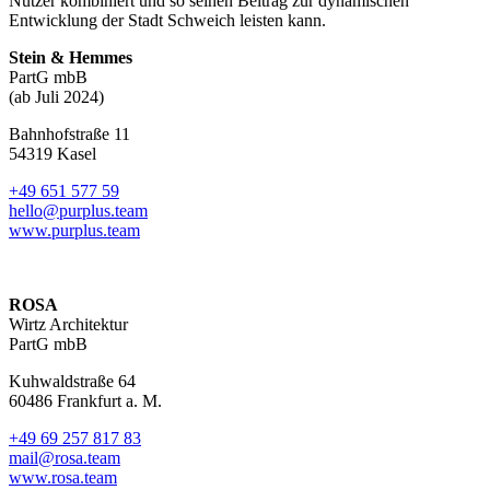
Nutzer kombiniert und so seinen Beitrag zur dynamischen
Entwicklung der Stadt Schweich leisten kann.
Stein & Hemmes
PartG mbB
(ab Juli 2024)
Bahnhofstraße 11
54319 Kasel
+49 651 577 59
hello@purplus.team
www.purplus.team
ROSA
Wirtz Architektur
PartG mbB
Kuhwaldstraße 64
60486 Frankfurt a. M.
+49 69 257 817 83
mail@rosa.team
www.rosa.team